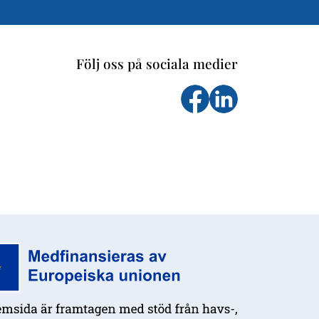
Följ oss på sociala medier
Följ oss på facebook
Följs oss på Li