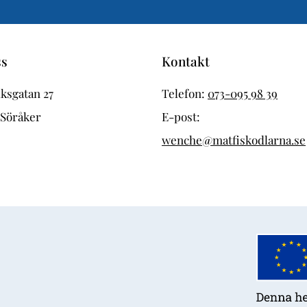
ss
Kontakt
ksgatan 27
Telefon:
073-095 98 39
 Söråker
E-post:
wenche@matfiskodlarna.se