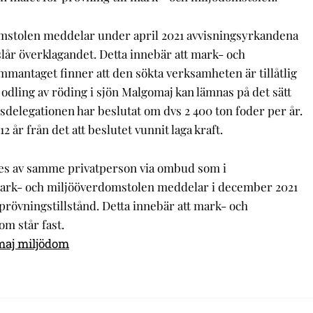
mstolen meddelar under april 2021 avvisningsyrkandena
slår överklagandet. Detta innebär att mark- och
mantaget finner att den sökta verksamheten är tillåtlig
ll odling av röding i sjön Malgomaj kan lämnas på det sätt
delegationen har beslutat om dvs 2 400 ton foder per år.
 12 år från det att beslutet vunnit laga kraft.
s av samme privatperson via ombud som i
ark- och miljööverdomstolen meddelar i december 2021
r prövningstillstånd. Detta innebär att mark- och
m står fast.
aj miljödom