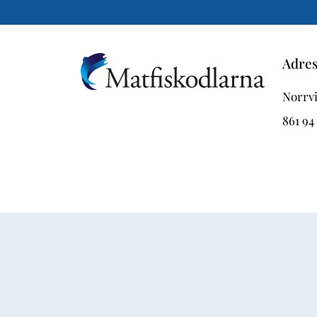
Adre
Norrvi
861 94