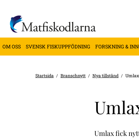
OM OSS
SVENSK FISKUPPFÖDNING
FORSKNING & IN
Startsida
Branschnytt
Nya tillstånd
Umlax
Umla
Umlax fick nyt