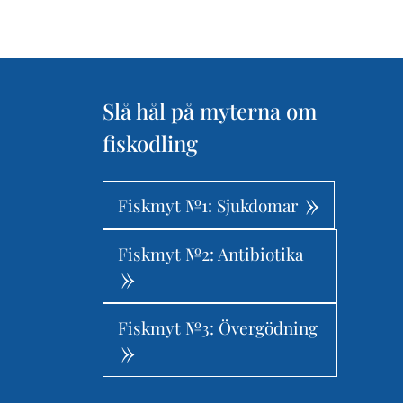
Slå hål på myterna om
fiskodling
Fiskmyt №1: Sjukdomar
Fiskmyt №2: Antibiotika
Fiskmyt №3: Övergödning