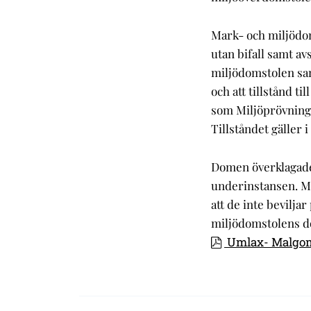
Mark- och miljödo
utan bifall samt av
miljödomstolen sam
och att tillstånd ti
som Miljöprövnings
Tillståndet gäller i
Domen överklagade
underinstansen. M
att de inte bevilja
miljödomstolens do
Umlax- Malgom