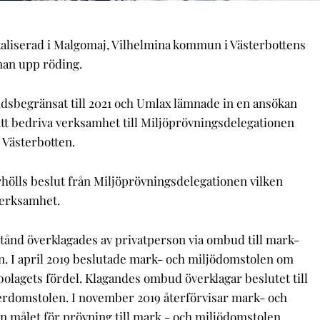
kaliserad i Malgomaj, Vilhelmina kommun i Västerbottens
man upp röding.
tidsbegränsat till 2021 och Umlax lämnade in en ansökan
 att bedriva verksamhet till Miljöprövningsdelegationen
 Västerbotten.
hölls beslut från Miljöprövningsdelegationen vilken
 verksamhet.
stånd överklagades av privatperson via ombud till mark-
. I april 2019 beslutade mark- och miljödomstolen om
 bolagets fördel. Klagandes ombud överklagar beslutet till
erdomstolen. I november 2019 återförvisar mark- och
 målet för prövning till mark - och miljödomstolen.