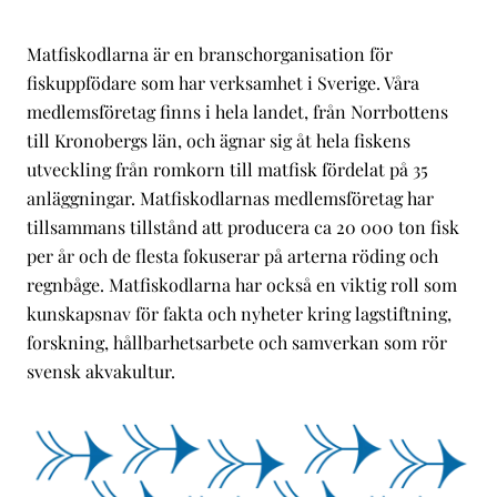
Matfiskodlarna är en branschorganisation för
fiskuppfödare som har verksamhet i Sverige. Våra
medlemsföretag finns i hela landet, från Norrbottens
till Kronobergs län, och ägnar sig åt hela fiskens
utveckling från romkorn till matfisk fördelat på 35
anläggningar. Matfiskodlarnas medlemsföretag har
tillsammans tillstånd att producera ca 20 000 ton fisk
per år och de flesta fokuserar på arterna röding och
regnbåge. Matfiskodlarna har också en viktig roll som
kunskapsnav för fakta och nyheter kring lagstiftning,
forskning, hållbarhetsarbete och samverkan som rör
svensk akvakultur.