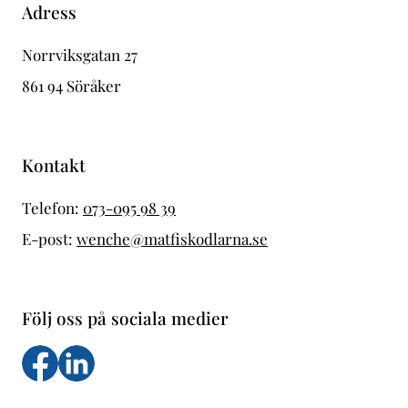
Adress
Norrviksgatan 27
861 94 Söråker
Kontakt
Telefon:
073-095 98 39
E-post:
wenche@matfiskodlarna.se
Följ oss på sociala medier
Följ oss på facebook
Följs oss på LinkedIn