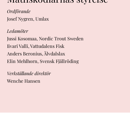
Ordförande
Josef Nygren, Umlax
Ledamöter
Jussi Kosomaa, Nordic Trout Sweden
Iivari Valli, Vattudalens Fisk
Anders Beronius, Älvdalslax
Elin Mehlhorn, Svensk Fjällröding
Verkställande direktör
Wenche Hansen