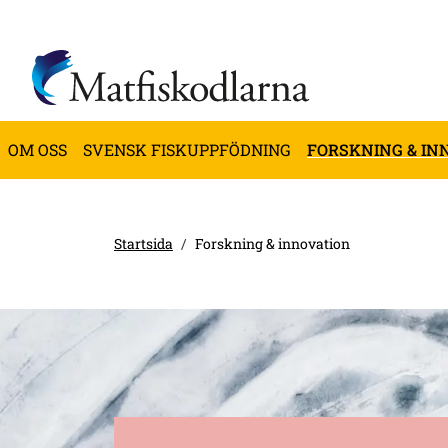
OM OSS
SVENSK FISKUPPFÖDNING
FORSKNING & IN
Startsida
Forskning & innovation