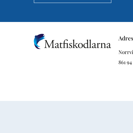
Adre
Norrvi
861 94