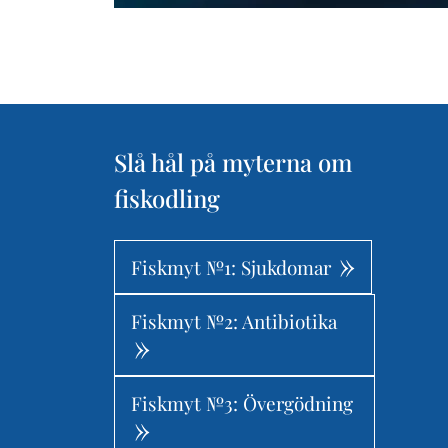
Slå hål på myterna om
fiskodling
Fiskmyt №1: Sjukdomar
Fiskmyt №2: Antibiotika
Fiskmyt №3: Övergödning