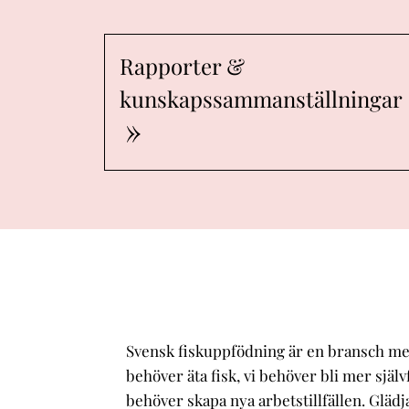
Rapporter &
kunskapssammanställningar
Svensk fiskuppfödning är en bransch med
behöver äta fisk, vi behöver bli mer själ
behöver skapa nya arbetstillfällen. Glädj