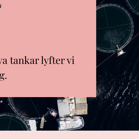
&
 tankar lyfter vi
g.