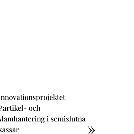
Innovationsprojektet
Partikel- och
slamhantering i semislutna
kassar