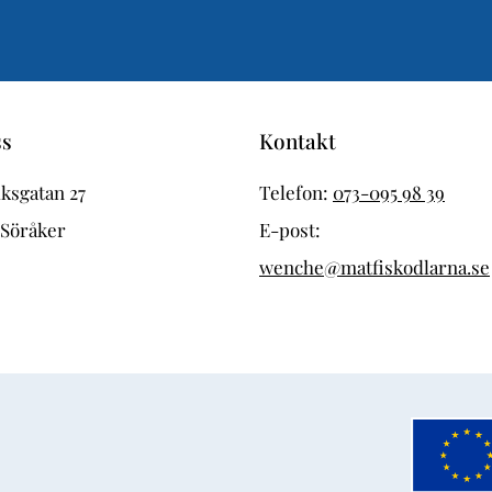
ss
Kontakt
ksgatan 27
Telefon:
073-095 98 39
 Söråker
E-post:
wenche@matfiskodlarna.se