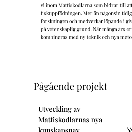
vi inom Matfiskodlarna som bidrar till at
fiskuppfödningen. Mer än någonsin tidig
forskningen och medverkar löpande i giv
på vetenskaplig grund. När många års e
kombineras med ny teknik och nya metod
Pågående projekt
Utveckling av
Matfiskodlarnas nya
kunskapsnav