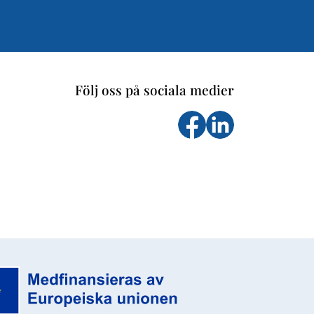
Följ oss på sociala medier
Följ oss på facebook
Följs oss på Li