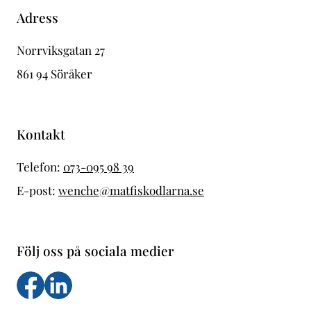
Adress
Norrviksgatan 27
861 94 Söråker
Kontakt
Telefon:
073-095 98 39
E-post:
wenche@matfiskodlarna.se
Följ oss på sociala medier
Följ oss på facebook
Följs oss på LinkedIn