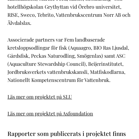
hotellhögskolan Grythyttan vid Örebro universitet,
RISE, Sweco, Tebrito, Vattenbrukscentrum Norr AB och
Älvdalslax.
Associerade partners var Fem landbaserade
kretsloppsodlingar för fisk (Aquaagro, BIO Ras Ljusdal,
Gårdsfisk, Peckas Naturodling, Smögenlax) samt ASC
(Aquaculture Stewardship Council), Beijerinstitutet,
Jordbruksverkets vattenbrukskansli, Matfiskodlarna,
Nationellt Kompetenscentrum för Vattenbruk.
Läs mer om projektet på SLU
Läs mer om projektet på Axfoundation
Rapporter som publicerats i projektet finns