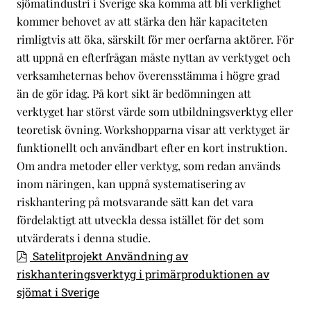
sjömatindustri i Sverige ska komma att bli verklighet
kommer behovet av att stärka den här kapaciteten
rimligtvis att öka, särskilt för mer oerfarna aktörer. För
att uppnå en efterfrågan måste nyttan av verktyget och
verksamheternas behov överensstämma i högre grad
än de gör idag. På kort sikt är bedömningen att
verktyget har störst värde som utbildningsverktyg eller
teoretisk övning. Workshopparna visar att verktyget är
funktionellt och användbart efter en kort instruktion.
Om andra metoder eller verktyg, som redan används
inom näringen, kan uppnå systematisering av
riskhantering på motsvarande sätt kan det vara
fördelaktigt att utveckla dessa istället för det som
utvärderats i denna studie.
Satelitprojekt Användning av
riskhanteringsverktyg i primärproduktionen av
sjömat i Sverige