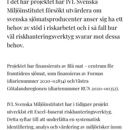
I det här projektet har IVL Svenska
Miljöinstitutet försökt utvärdera om
svenska sjömatsproducenter anser sig ha ett
behov av stöd i riskarbetet och i så fall hur
väl riskhanteringsverktyg svarar mot dessa
behov.
Projektet har finansierats av Blå mat – centrum för
framtidens sjömat, som finansieras av Formas
(diarienummer 2020-02834) och Västra
Götalandsregionen (diarienummer RUN 2020-00352).
IVL Svenska Miljöinstitutet har i tidigare projekt
utvecklat ett Excel-baserat riskhanteringsverktyg.
Detta syftar till att underlätta en systematisk
identifiering, analys och värdering av miljörisker inom