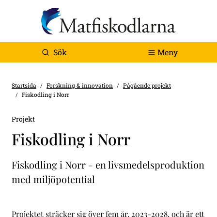
Sök
Meny
Startsida
Forskning & innovation
Pågående projekt
Fiskodling i Norr
Projekt
Fiskodling i Norr
Fiskodling i Norr - en livsmedelsproduktion
med miljöpotential
Projektet sträcker sig över fem år, 2023-2028, och är ett