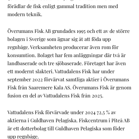
förädlar de fisk enligt gammal tradition men med
modern teknik.
Överumans Fisk AB grundades 1995 och ett av de större
bolagen i Sverige som ägnar sig åt att föda upp
regnbåge. Verksamheten producerar även rom för
konsumtion. Bolaget har fem anläggningar där två är
landbaserade och tre sjöbaserade. Företaget har även
ett modernt slakteri. Vattudalens Fisk har under
september 2022 förvärvat samtliga aktier i Överumans
Fisk från Saaremere Kala AS. Överumans Fisk är genom
fusion en del av Vattudalens Fisk från 2025.
Vattudalens Fisk förvärvade under 2024 72,5 % av
aktierna i Guldhaven Pelagiska. Fiskcentrum i Piteå AB
är ett dotterbolag till Guldhaven Pelagiska som föder
upp regnbåge.