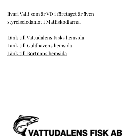
Iivari Valli som är VD i företaget är även
styrelseledamot i Matfiskodlarna.
Länk till Vattudalens Fisks hemsida
Länk till Guldhavens hemsida
Länk till Börtnans hemsida