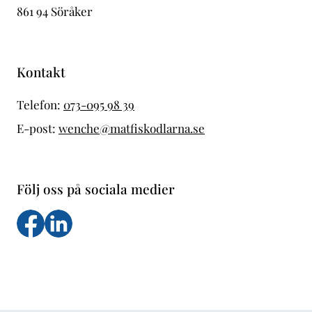
861 94 Söråker
Kontakt
Telefon:
073-095 98 39
E-post:
wenche@matfiskodlarna.se
Följ oss på sociala medier
Följ oss på facebook
Följs oss på LinkedIn