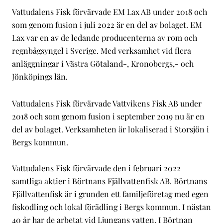
Vattudalens Fisk förvärvade EM Lax AB under 2018 och
som genom fusion i juli 2022 är en del av bolaget. EM
Lax var en av de ledande producenterna av rom och
regnbågsyngel i Sverige. Med verksamhet vid flera
anläggningar i Västra Götaland-, Kronobergs,- och
Jönköpings län.
Vattudalens Fisk förvärvade Vattvikens Fisk AB under
2018 och som genom fusion i september 2019 nu är en
del av bolaget. Verksamheten är lokaliserad i Storsjön i
Bergs kommun.
Vattudalens Fisk förvärvade den i februari 2022
samtliga aktier i Börtnans Fjällvattenfisk AB. Börtnans
Fjällvattenfisk är i grunden ett familjeföretag med egen
fiskodling och lokal förädling i Bergs kommun. I nästan
40 år har de arbetat vid Ljungans vatten. I Börtnan