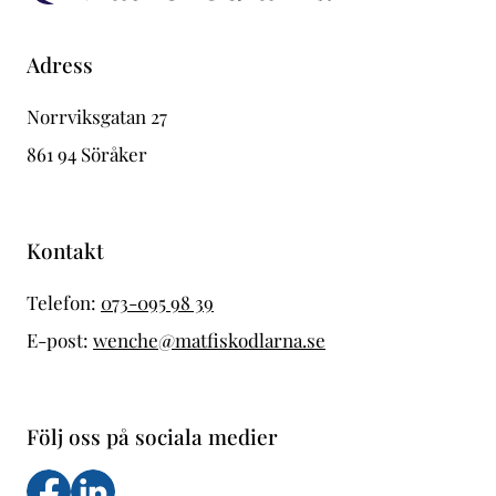
Adress
Norrviksgatan 27
861 94 Söråker
Kontakt
Telefon:
073-095 98 39
E-post:
wenche@matfiskodlarna.se
Följ oss på sociala medier
Följ oss på facebook
Följs oss på LinkedIn