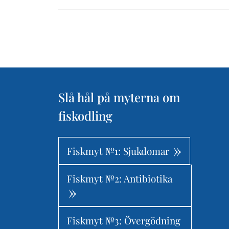
Slå hål på myterna om
fiskodling
Fiskmyt №1: Sjukdomar
Fiskmyt №2: Antibiotika
Fiskmyt №3: Övergödning