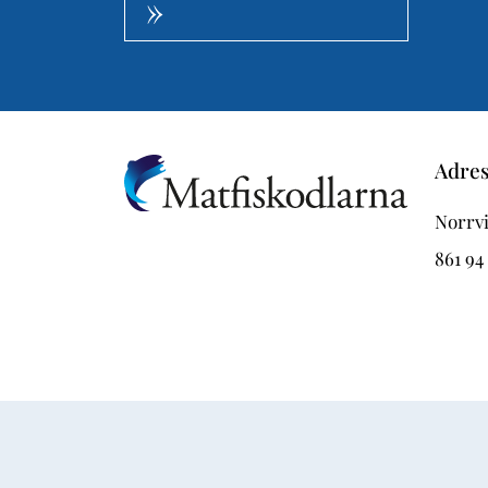
Adre
Norrvi
861 94