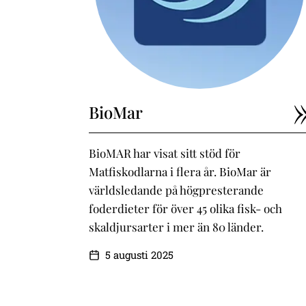
BioMar
BioMAR har visat sitt stöd för
Matfiskodlarna i flera år. BioMar är
världsledande på högpresterande
foderdieter för över 45 olika fisk- och
skaldjursarter i mer än 80 länder.
5 augusti 2025