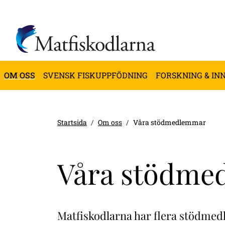
OM OSS
SVENSK FISKUPPFÖDNING
FORSKNING & IN
Startsida
Om oss
Våra stödmedlemmar
Våra stödme
Matfiskodlarna har flera stödmed