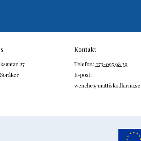
ss
Kontakt
ksgatan 27
Telefon:
073-095 98 39
 Söråker
E-post:
wenche@matfiskodlarna.se