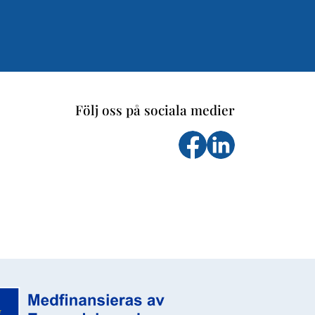
Följ oss på sociala medier
Följ oss på facebook
Följs oss på Li