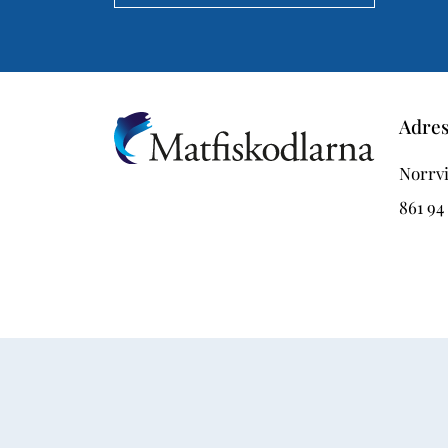
Adre
Norrvi
861 94