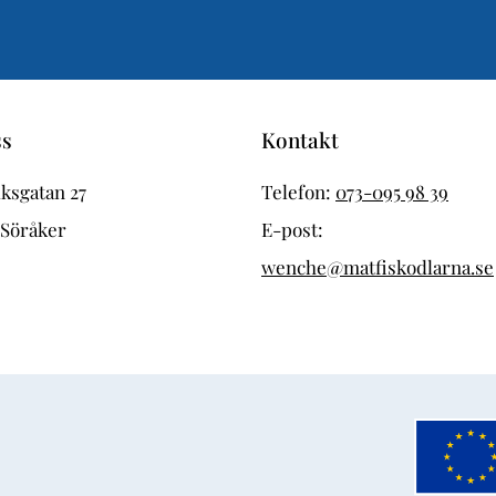
ss
Kontakt
ksgatan 27
Telefon:
073-095 98 39
 Söråker
E-post:
wenche@matfiskodlarna.se