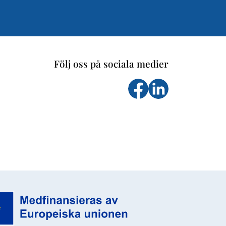
Följ oss på sociala medier
Följ oss på facebook
Följs oss på Li