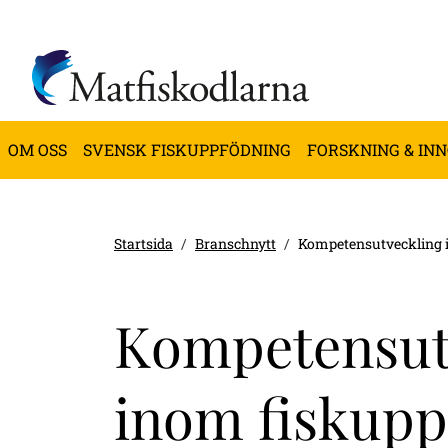
OM OSS
SVENSK FISKUPPFÖDNING
FORSKNING & IN
Startsida
Branschnytt
Kompetensutveckling 
Kompetensut
inom fiskupp