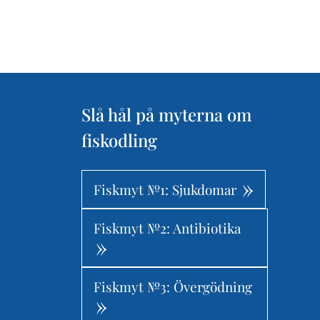
Slå hål på myterna om
fiskodling
Fiskmyt №1: Sjukdomar
Fiskmyt №2: Antibiotika
Fiskmyt №3: Övergödning