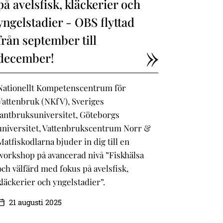
på avelsfisk, kläckerier och
yngelstadier - OBS flyttad
från september till
december!
Nationellt Kompetenscentrum för
Vattenbruk (NKfV), Sveriges
lantbruksuniversitet, Göteborgs
universitet, Vattenbrukscentrum Norr &
Matfiskodlarna bjuder in dig till en
workshop på avancerad nivå ”Fiskhälsa
och välfärd med fokus på avelsfisk,
kläckerier och yngelstadier”.
21 augusti 2025