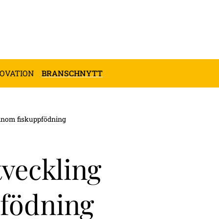
NOVATION
BRANSCHNYTT
inom fiskuppfödning
veckling
födning