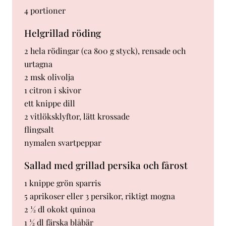
4 portioner
Helgrillad röding
2 hela rödingar (ca 800 g styck), rensade och
urtagna
2 msk olivolja
1 citron i skivor
ett knippe dill
2 vitlöksklyftor, lätt krossade
flingsalt
nymalen svartpeppar
Sallad med grillad persika och fårost
1 knippe grön sparris
5 aprikoser eller 3 persikor, riktigt mogna
2 ½ dl okokt quinoa
1 ½ dl färska blåbär