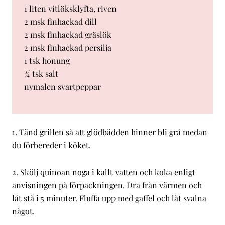
1 liten vitlöksklyfta, riven
2 msk finhackad dill
2 msk finhackad gräslök
2 msk finhackad persilja
1 tsk honung
¾ tsk salt
nymalen svartpeppar
1. Tänd grillen så att glödbädden hinner bli grå medan
du förbereder i köket.
2. Skölj quinoan noga i kallt vatten och koka enligt
anvisningen på förpackningen. Dra från värmen och
låt stå i 5 minuter. Fluffa upp med gaffel och låt svalna
något.