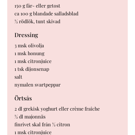
150 g får- eller getost
ca 100 g blandade salladsblad
½ rödlök, tunt skivad
Dressing
3 msk olivolja
1 msk honung
1 msk citronjuice
1 tsk dijonsenap
salt
nymalen svartpeppar
Örtsås
2 dl grekisk yoghurt eller crème fraîche
½ dl majonnäs
finrivet skal från ½ citron
1 msk citronjuice