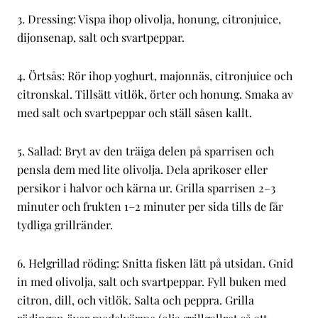
3. Dressing: Vispa ihop olivolja, honung, citronjuice,
dijonsenap, salt och svartpeppar.
4. Örtsås: Rör ihop yoghurt, majonnäs, citronjuice och
citronskal. Tillsätt vitlök, örter och honung. Smaka av
med salt och svartpeppar och ställ såsen kallt.
5. Sallad: Bryt av den träiga delen på sparrisen och
pensla dem med lite olivolja. Dela aprikoser eller
persikor i halvor och kärna ur. Grilla sparrisen 2–3
minuter och frukten 1–2 minuter per sida tills de får
tydliga grillränder.
6. Helgrillad röding: Snitta fisken lätt på utsidan. Gnid
in med olivolja, salt och svartpeppar. Fyll buken med
citron, dill, och vitlök. Salta och peppra. Grilla