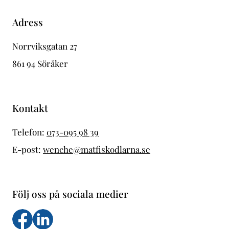
Adress
Norrviksgatan 27
861 94 Söråker
Kontakt
Telefon:
073-095 98 39
E-post:
wenche@matfiskodlarna.se
Följ oss på sociala medier
Följ oss på facebook
Följs oss på LinkedIn