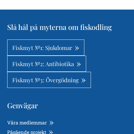
Slå hål på myterna om fiskodling
Fiskmyt №1: Sjukdomar
Fiskmyt №2: Antibiotika
Fiskmyt №3: Övergödning
Genvägar
Våra medlemmar
Pågående projekt