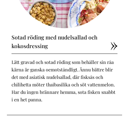
Sotad röding med nudelsallad och
kokosdressing
Lätt gravad och sotad röding som behåller sin råa
kärna är ganska oemotståndligt. Ännu bättre blir
det med asiatisk nudelsallad, där fisksås och
chilihetta möter thaibasilika och söt vattenmelon.
Har du ingen brännare hemma, sota fisken snabbt
i en het panna.