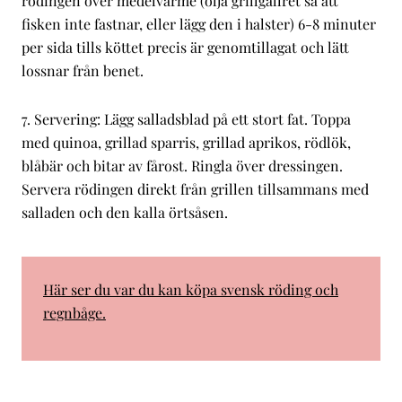
rödingen över medelvärme (olja grillgallret så att
fisken inte fastnar, eller lägg den i halster) 6-8 minuter
per sida tills köttet precis är genomtillagat och lätt
lossnar från benet.
7. Servering: Lägg salladsblad på ett stort fat. Toppa
med quinoa, grillad sparris, grillad aprikos, rödlök,
blåbär och bitar av fårost. Ringla över dressingen.
Servera rödingen direkt från grillen tillsammans med
salladen och den kalla örtsåsen.
Här ser du var du kan köpa svensk röding och
regnbåge.