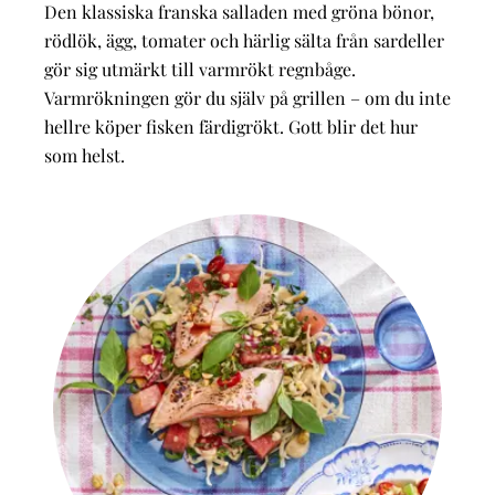
Den klassiska franska salladen med gröna bönor,
rödlök, ägg, tomater och härlig sälta från sardeller
gör sig utmärkt till varmrökt regnbåge.
Varmrökningen gör du själv på grillen – om du inte
hellre köper fisken färdigrökt. Gott blir det hur
som helst.