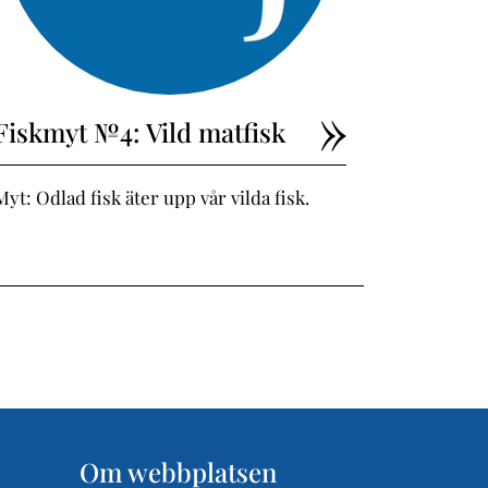
Fiskmyt №4: Vild matfisk
Myt: Odlad fisk äter upp vår vilda fisk.
Om webbplatsen