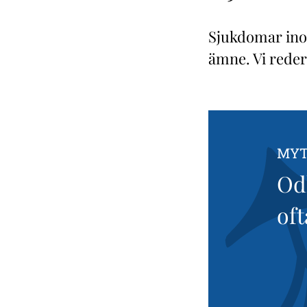
Sjukdomar ino
ämne. Vi reder
MYT
Odl
oft