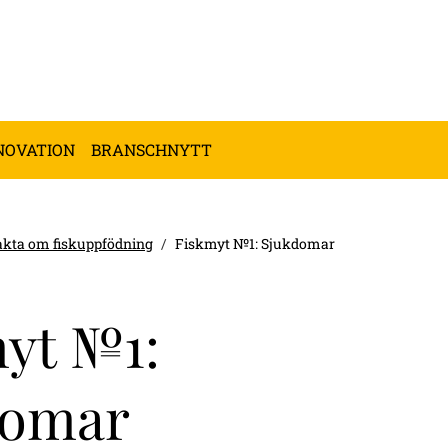
NOVATION
BRANSCHNYTT
akta om fiskuppfödning
Fiskmyt №1: Sjukdomar
yt №1:
domar