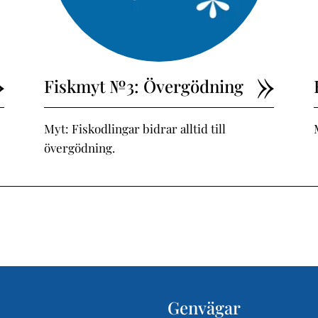
Fiskmyt №3: Övergödning
Myt: Fiskodlingar bidrar alltid till
övergödning.
Genvägar