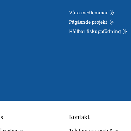
Våra medlemmar
Pågående projekt
Hållbar fiskuppfödning
ss
Kontakt
ksgatan 27
Telefon:
073-095 98 39