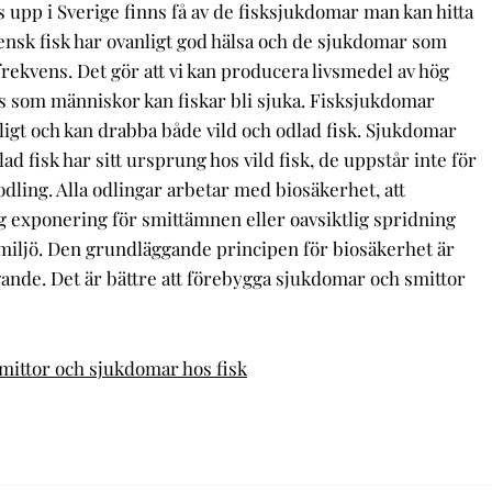
 upp i Sverige finns få av de fisksjukdomar man kan hitta
vensk fisk har ovanligt god hälsa och de sjukdomar som
 frekvens. Det gör att vi kan producera livsmedel av hög
is som människor kan fiskar bli sjuka. Fisksjukdomar
gt och kan drabba både vild och odlad fisk. Sjukdomar
d fisk har sitt ursprung hos vild fisk, de uppstår inte för
odling. Alla odlingar arbetar med biosäkerhet, att
ig exponering för smittämnen eller oavsiktlig spridning
 miljö. Den grundläggande principen för biosäkerhet är
gande. Det är bättre att förebygga sjukdomar och smittor
mittor och sjukdomar hos fisk