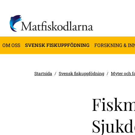
OM OSS
SVENSK FISKUPPFÖDNING
FORSKNING & IN
Startsida
Svensk fiskuppfödning
Myter och f
Fiskm
Sjuk