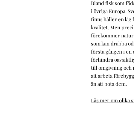
Bland fisk som föds
i övriga Europa. S
finns håller en låg
kvalitet. Men prec
förekommer naturli
som kan drabba odla
första gången i en 
förhindra oavsiktl
till omgivning och
att arbeta förebyg
än att bota dem.
Läs mer om olika s