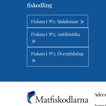
fiskodling
Fiskmyt №1: Sjukdomar
Fiskmyt №2: Antibiotika
Fiskmyt №3: Övergödning
Adre
Norrvi