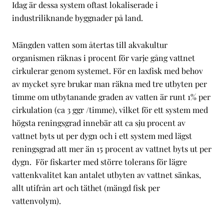
Idag är dessa system oftast lokaliserade i
industriliknande byggnader på land.
Mängden vatten som återtas till akvakultur
organismen räknas i procent för varje gång vattnet
cirkulerar genom systemet. För en laxfisk med behov
av mycket syre brukar man räkna med tre utbyten per
timme om utbytanande graden av vatten är runt 1% per
cirkulation (ca 3 ggr /timme), vilket för ett system med
högsta reningsgrad innebär att ca sju procent av
vattnet byts ut per dygn och i ett system med lägst
reningsgrad att mer än 15 procent av vattnet byts ut per
dygn. För fiskarter med större tolerans för lägre
vattenkvalitet kan antalet utbyten av vattnet sänkas,
allt utifrån art och täthet (mängd fisk per
vattenvolym).