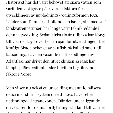
Historiskt har det varit behovet att spara vatten som
varit den viktigaste pådrivande faktorn för
utvecklingen av uppfödnings-/odlingsformen RAS.
Länder som Danmark, Holland och Israel, alla med små
färskvattenresurser, har länge varit teknikledande i
denna utveckling. Sedan cirka tio år tillbaka har Norge
till viss del tagit över ledartröjan för utvecklingen. Det
kraftigt ökade behovet av sättfisk, så kallad smolt, till
kassodlingar av den växande matfiskodlingen av
Atlantlax, har drivit den utvecklingen så idag har
lämpliga färskvattenlokaler blivit en begränsande
faktor i Norge.
Men vi ser nu också en utveckling mot att lokalisera
dessa mer slutna system direkt i t.ex. havet eller
nedsprängda i strandzonen. Där den underliggande
drivkraften för denna förflyttning från land till vattnet