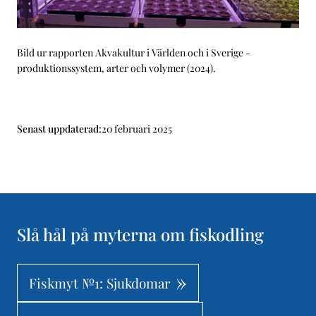
Bild ur rapporten Akvakultur i Världen och i Sverige -
produktionssystem, arter och volymer (2024).
Senast uppdaterad:
20 februari 2025
Slå hål på myterna om fiskodling
Fiskmyt №1: Sjukdomar