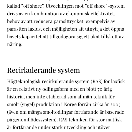
kallad ”off shore”. Utvecklingen mot ”off shore”-system
drivs av en kombination av ekonomisk effektivitet,
behov av att reducera parasittrycket, exempelvis av
parasiten laxlus, och möjligheten att utnyttja det öppna
havets kapacitet att tillgodogöra sig ett ökat tillskott av
näring.
Recirkulerande system
Högteknologisk recirkulerande system (RAS) för laxfisk
är en relativt ny odlingsform med en blott 70 årig
historia, men inte etablerad som allmän teknik för
smolt (yngel) produktion i Norge förrän cirka år 2005
(även om många smoltodlingar fortfarande är baserade
på genomflödessystem). RAS tekniken för stor matfisk
är fortfarande under stark utveckling och utöver