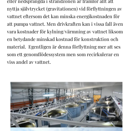
eller nedsprängda i strandzonen är framför allt att
nyttja självtrycket (gravitationen) vid förflyttningen av
vattnet eftersom det kan minska energikostnaden för
att pumpa vattnet. Men drivkraften kan i vissa fall även
vara kostnader för kylning/värmning av vattnet liksom
en betydande minskad kostnad för konstruktion och
material. Egentligen är denna förflyttning mer att ses
som ett genomflödessystem men som recirkulerar en
viss andel av vattnet.