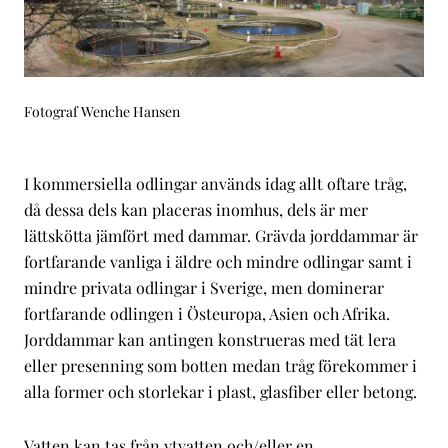
Fotograf Wenche Hansen
I kommersiella odlingar används idag allt oftare tråg,
då dessa dels kan placeras inomhus, dels är mer
lättskötta jämfört med dammar. Grävda jorddammar är
fortfarande vanliga i äldre och mindre odlingar samt i
mindre privata odlingar i Sverige, men dominerar
fortfarande odlingen i Östeuropa, Asien och Afrika.
Jorddammar kan antingen konstrueras med tät lera
eller presenning som botten medan tråg förekommer i
alla former och storlekar i plast, glasfiber eller betong.
Vatten kan tas från ytvatten och/eller en