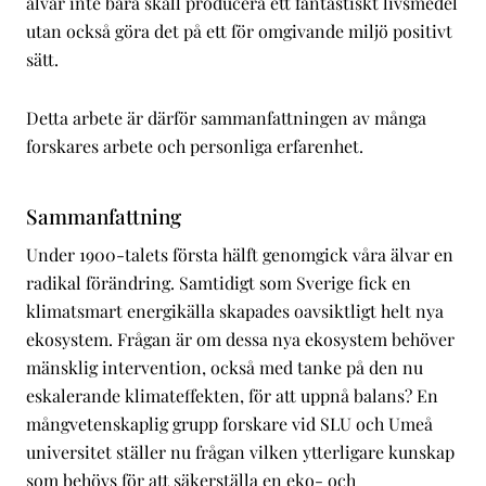
älvar inte bara skall producera ett fantastiskt livsmedel
utan också göra det på ett för omgivande miljö positivt
sätt.
Detta arbete är därför sammanfattningen av många
forskares arbete och personliga erfarenhet.
Sammanfattning
Under 1900-talets första hälft genomgick våra älvar en
radikal förändring. Samtidigt som Sverige fick en
klimatsmart energikälla skapades oavsiktligt helt nya
ekosystem. Frågan är om dessa nya ekosystem behöver
mänsklig intervention, också med tanke på den nu
eskalerande klimateffekten, för att uppnå balans? En
mångvetenskaplig grupp forskare vid SLU och Umeå
universitet ställer nu frågan vilken ytterligare kunskap
som behövs för att säkerställa en eko- och